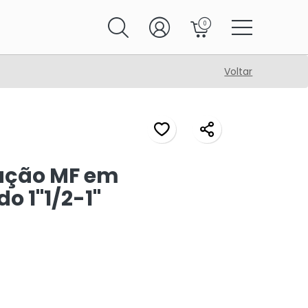
0
Voltar
ução MF em
o 1"1/2-1"