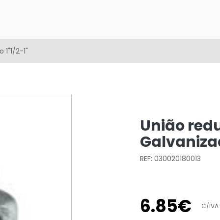
1"1/2-1"
União red
Galvanizad
REF: 030020180013
6
.
85
€
C/IVA