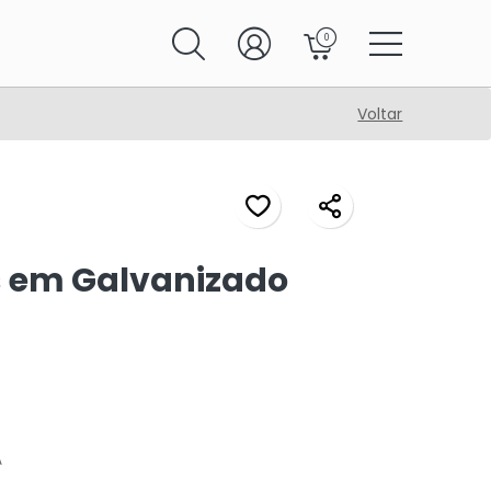
0
Voltar
s em Galvanizado
A