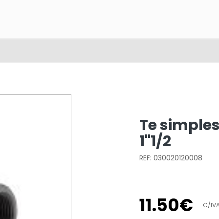
Te simple
1"1/2
REF: 030020120008
11
.
50
€
C/IV