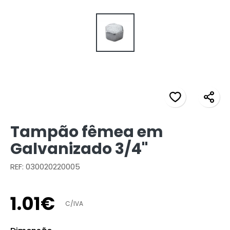
Tampão fêmea em
Galvanizado 3/4"
REF: 030020220005
1
.
01
€
C/IVA