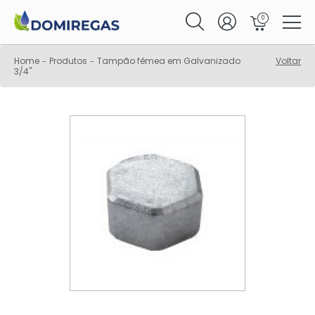
0
Home
Produtos
Tampão fêmea em Galvanizado
Voltar
-
-
3/4"