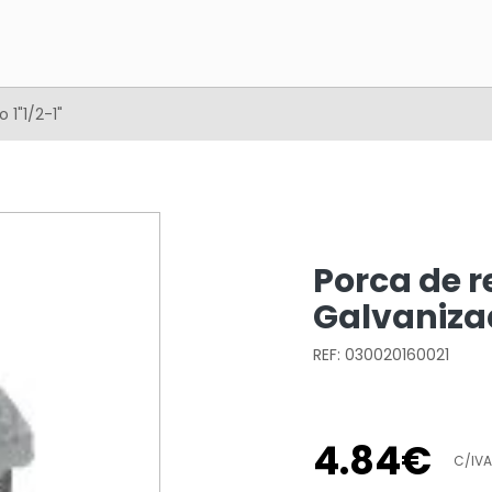
1"1/2-1"
Porca de 
Galvanizad
REF: 030020160021
4
.
84
€
C/IVA