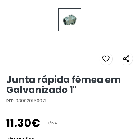
Junta rápida fêmea em
Galvanizado 1"
REF: 030020150071
11
.
30
€
C/IVA