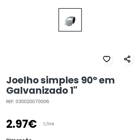
Joelho simples 90º em
Galvanizado 1"
REF: 030020070006
2
.
97
€
C/IVA