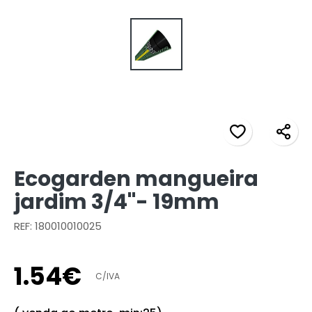
Ecogarden mangueira
jardim 3/4"- 19mm
REF: 180010010025
1
.
54
€
C/IVA