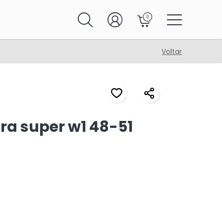
0
Voltar
ra super w1 48-51