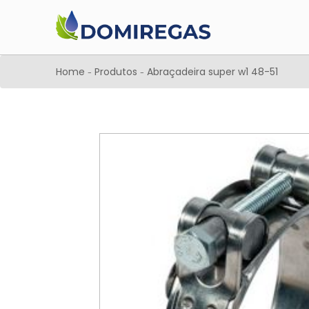
Home
Produtos
Abraçadeira super w1 48-51
-
-