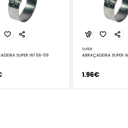
SUPER
ADEIRA SUPER W1 56-59
ABRAÇADEIRA SUPER W
€
1
.
96
€