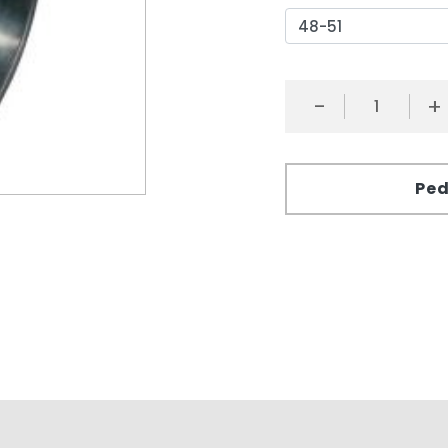
-
+
Ped