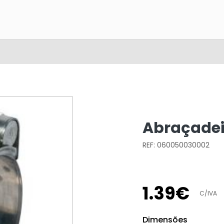
Abraçadei
REF: 060050030002
1
.
39
€
C/IVA
Dimensões