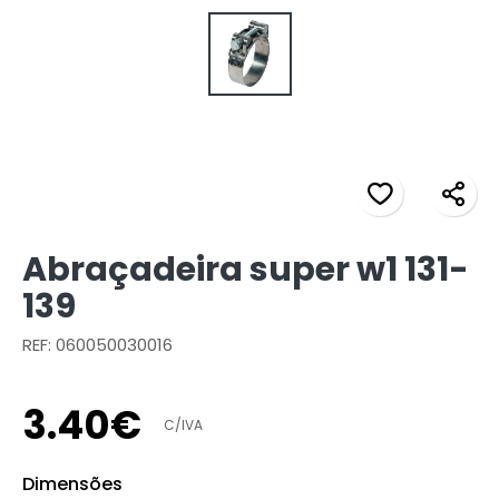
Abraçadeira super w1 131-
139
REF: 060050030016
3
.
40
€
C/IVA
Dimensões