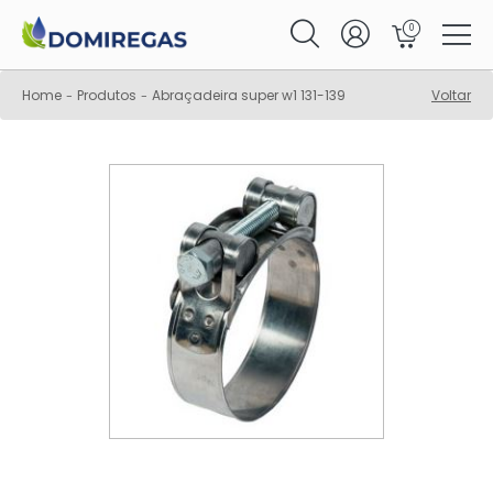
0
Home
Produtos
Abraçadeira super w1 131-139
Voltar
-
-