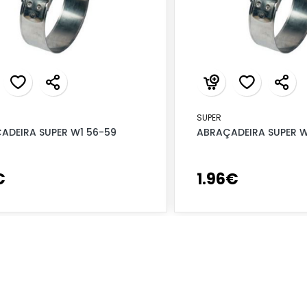
SUPER
ADEIRA SUPER W1 56-59
ABRAÇADEIRA SUPER W
€
1
.
96
€