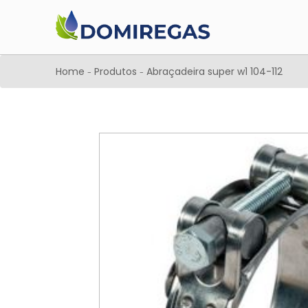
Home
Produtos
Abraçadeira super w1 104-112
-
-