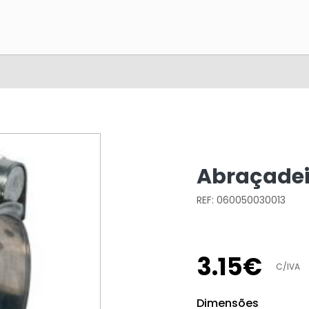
Abraçadeir
REF: 060050030013
3
.
15
€
C/IVA
Dimensões