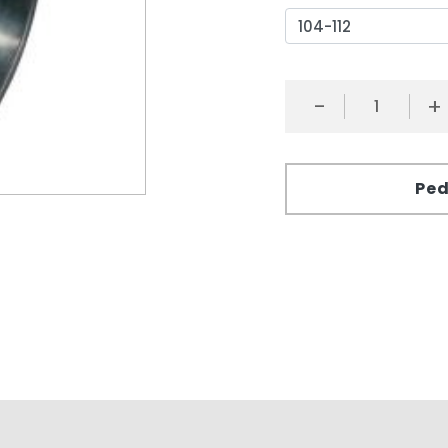
-
+
Ped