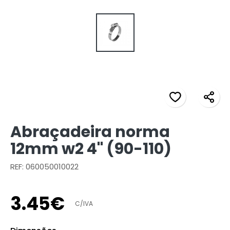
Abraçadeira norma
12mm w2 4" (90-110)
REF: 060050010022
3
.
45
€
C/IVA