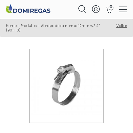
0
Home
Produtos
Abraçadeira norma 12mm w2 4"
Voltar
-
-
(90-110)