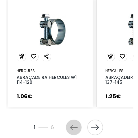
HERCULES
HERCULES
ABRAÇADEIRA HERCULES W1
ABRAÇADEIRA 
114-120
137-145
1
.
06
€
1
.
25
€
1
6