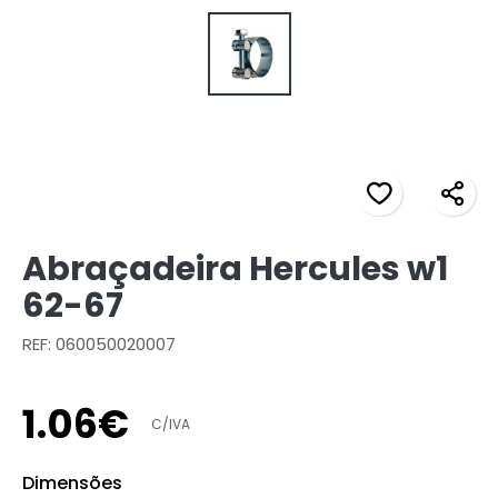
Abraçadeira Hercules w1
62-67
REF: 060050020007
1
.
06
€
C/IVA
Dimensões