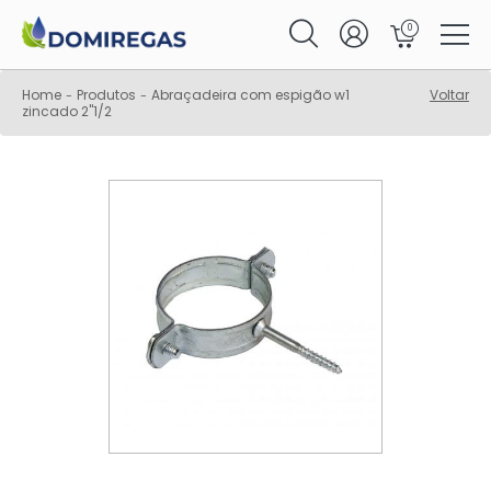
0
Home
Produtos
Abraçadeira com espigão w1
Voltar
-
-
zincado 2"1/2