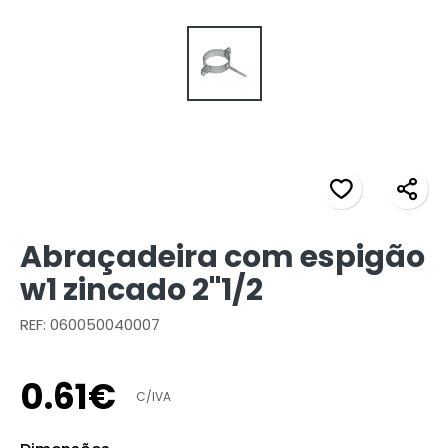
Abraçadeira com espigão
w1 zincado 2"1/2
REF: 060050040007
0
.
61
€
C/IVA