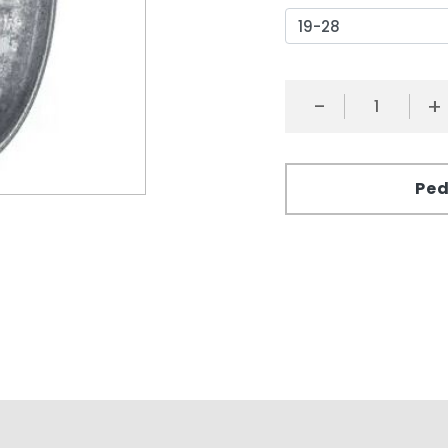
-
+
Ped