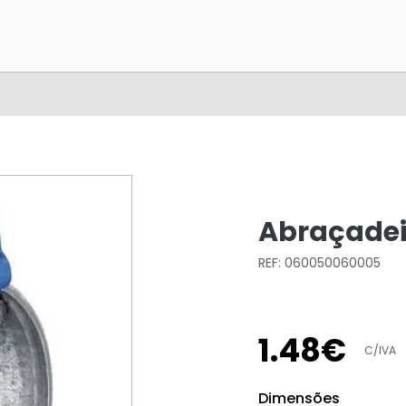
Abraçadei
REF: 060050060005
1
.
48
€
C/IVA
Dimensões