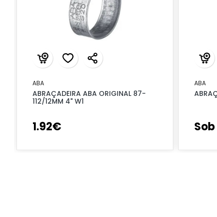
ABA
ABA
ABRAÇADEIRA ABA ORIGINAL 87-
ABRAÇ
112/12MM 4" W1
1
.
92
€
Sob